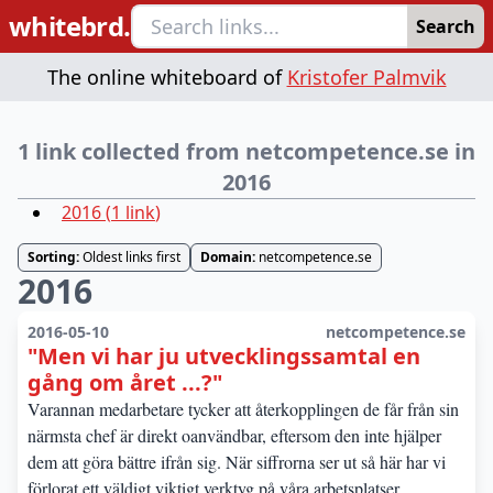
whitebrd.
Search
The online whiteboard of
Kristofer Palmvik
1 link collected from netcompetence.se in
2016
2016
(
1
link
)
Sorting:
Oldest links first
Domain:
netcompetence.se
2016
2016-05-10
netcompetence.se
"Men vi har ju utvecklingssamtal en
gång om året ...?"
Varannan medarbetare tycker att återkopplingen de får från sin
närmsta chef är direkt oanvändbar, eftersom den inte hjälper
dem att göra bättre ifrån sig. När siffrorna ser ut så här har vi
förlorat ett väldigt viktigt verktyg på våra arbetsplatser.