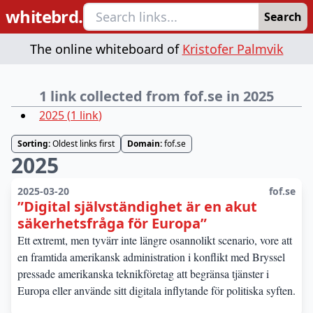
whitebrd.
Search
The online whiteboard of
Kristofer Palmvik
1 link collected from fof.se in 2025
2025
(
1
link
)
Sorting:
Oldest links first
Domain:
fof.se
2025
2025-03-20
fof.se
”Digital självständighet är en akut
säkerhetsfråga för Europa”
Ett extremt, men tyvärr inte längre osannolikt scenario, vore att
en framtida amerikansk administration i konflikt med Bryssel
pressade amerikanska teknikföretag att begränsa tjänster i
Europa eller använde sitt digitala inflytande för politiska syften.