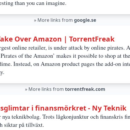
esting than you can imagine.
»
More links from
google.se
 Take Over Amazon | TorrentFreak
est online retailer, is under attack by online pirates. 
‘Pirates of the Amazon’ makes it possible to shop at t
dime. Instead, on Amazon product pages the add-on integ
y.
»
More links from
torrentfreak.com
usglimtar i finansmörkret - Ny Teknik
ör nya teknikbolag. Trots lågkonjunktur och finanskris fi
 siktar på tillväxt.