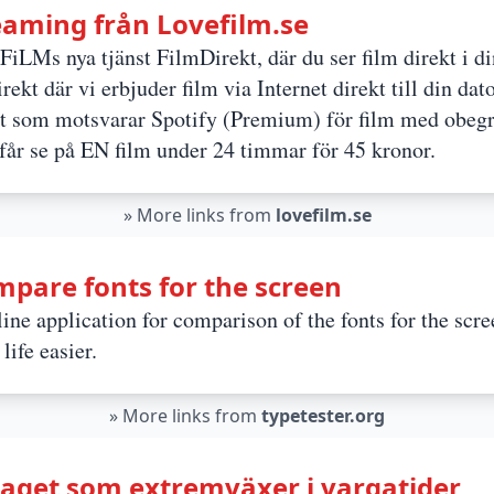
reaming från Lovefilm.se
Ms nya tjänst FilmDirekt, där du ser film direkt i din
ekt där vi erbjuder film via Internet direkt till din dat
ot som motsvarar Spotify (Premium) för film med obegrä
 får se på EN film under 24 timmar för 45 kronor.
»
More links from
lovefilm.se
mpare fonts for the screen
ine application for comparison of the fonts for the scree
life easier.
»
More links from
typetester.org
aget som extremväxer i vargatider