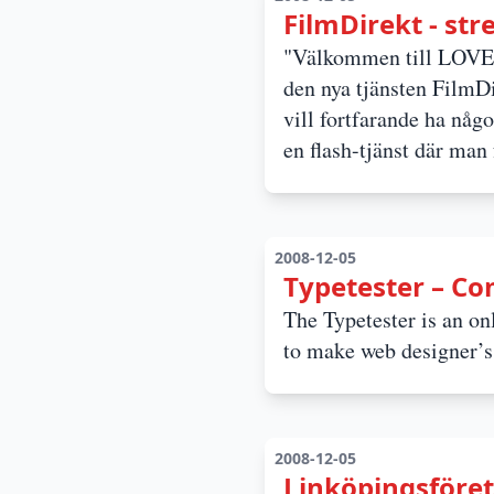
FilmDirekt - st
"Välkommen till LOVEFiL
den nya tjänsten FilmDir
vill fortfarande ha någ
en flash-tjänst där man
2008-12-05
Typetester – Co
The Typetester is an onl
to make web designer’s 
2008-12-05
Linköpingsföret