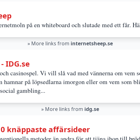
eep
ernetmoln på en whiteboard och slutade med ett får. Här
»
More links from
internetsheep.se
- IDG.se
t och casinospel. Vi vill slå vad med vännerna om vem 
hamnar på löpsedlarna imorgon eller om vem som bl
 social gambling...
»
More links from
idg.se
10 knäppaste affärsideer
ventionella metoder än andra för att tjäna ihop till br