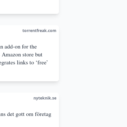
torrentfreak.com
An add-on for the
he Amazon store but
rates links to ‘free’
nyteknik.se
nns det gott om företag