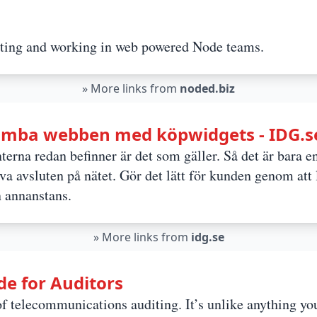
ating and working in web powered Node teams.
»
More links from
noded.biz
Bomba webben med köpwidgets - IDG.s
erna redan befinner är det som gäller. Så det är bara en
lva avsluten på nätet. Gör det lätt för kunden genom att
n annanstans.
»
More links from
idg.se
de for Auditors
 telecommunications auditing. It’s unlike anything you