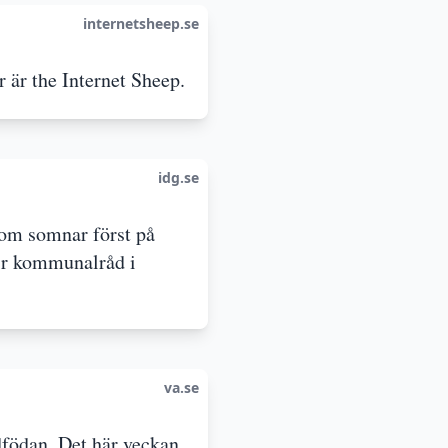
internetsheep.se
 är the Internet Sheep.
idg.se
som somnar först på
ir kommunalråd i
va.se
ödfödan. Det här veckan