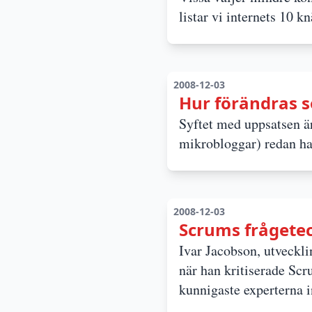
listar vi internets 10 k
2008-12-03
Hur förändras s
Syftet med uppsatsen är
mikrobloggar) redan har
2008-12-03
Scrums frågeteck
Ivar Jacobson, utveckli
när han kritiserade Scr
kunnigaste experterna i