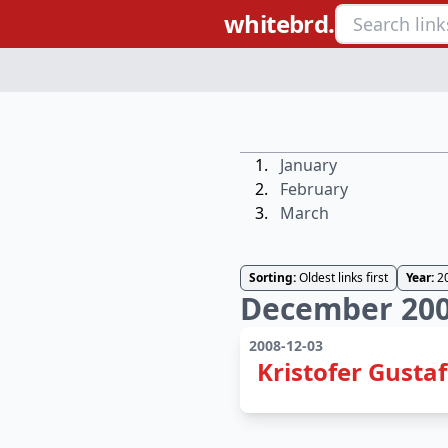
whitebrd.
January
February
March
Sorting:
Oldest links first
Year:
2
December 20
2008-12-03
Kristofer Gusta