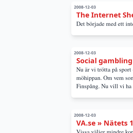
2008-12-03
The Internet Sh
Det började med ett int
2008-12-03
Social gambling 
Nu är vi trötta på spor
möhippan. Om vem som 
Finspång. Nu vill vi ha
2008-12-03
VA.se » Nätets 
Vissa väljer mindre kon