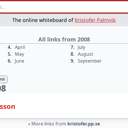
The online whiteboard of
Kristofer Palmvik
All links from 2008
April
July
May
August
June
September
008
08
fsson
»
More links from
kristofer.pp.se