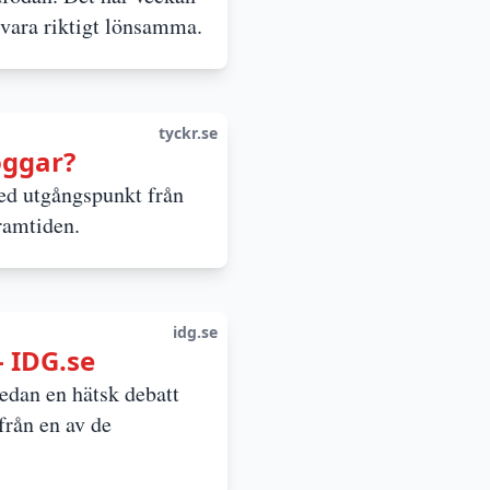
g vara riktigt lönsamma.
tyckr.se
oggar?
med utgångspunkt från
ramtiden.
idg.se
- IDG.se
sedan en hätsk debatt
från en av de