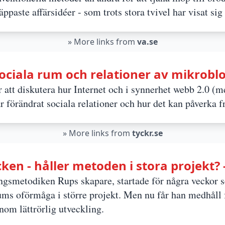
näppaste affärsidéer - som trots stora tvivel har visat si
»
More links from
va.se
ociala rum och relationer av mikrobl
 att diskutera hur Internet och i synnerhet webb 2.0 (
 förändrat sociala relationer och hur det kan påverka f
»
More links from
tyckr.se
en - håller metoden i stora projekt? 
ngs­metodiken Rups skapare, startade för några veckor 
ums oförmåga i större projekt. Men nu får han medhåll 
nom lättrörlig utveckling.