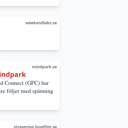
weekendlabs.se
mindpark.se
Mindpark
nd Connect (GFC) har
gare följer med spänning
streaming.lovefilm.se