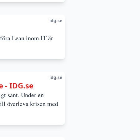
idg.se
nföra Lean inom IT är
idg.se
e - IDG.se
tigt sant. Under en
ill överleva krisen med