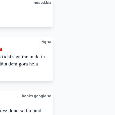
noded.biz
idg.se
e
 tidsfråga innan detta
 låta dem göra hela
books.google.se
’ve done so far, and