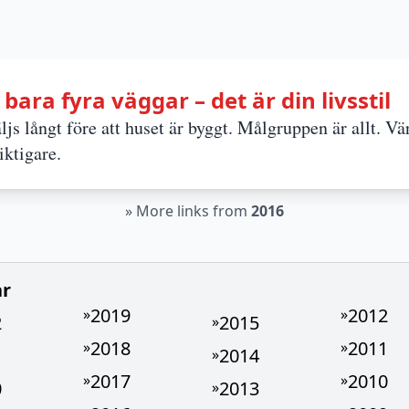
 bara fyra väggar – det är din livsstil
js långt före att huset är byggt. Målgruppen är allt. Vär
iktigare.
»
More links from
2016
ar
2019
2012
»
»
2
2015
»
2018
2011
»
»
1
2014
»
2017
2010
»
»
0
2013
»