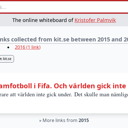
The online whiteboard of
Kristofer Palmvik
links collected from kit.se between 2015 and 2
2016
(
1
link
)
n:
kit.se
amfotboll i Fifa. Och världen gick inte 
are att världen inte gick under. Det skulle man nämlig
»
More links from
2015