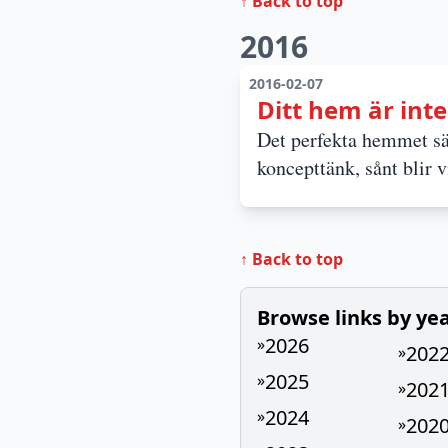
↑ Back to top
2016
2016-02-07
Ditt hem är inte
Det perfekta hemmet säl
koncepttänk, sånt blir v
↑ Back to top
Browse links by ye
2026
»
202
»
2025
»
202
»
2024
»
202
»