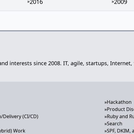
2016
2009
»
»
 and interests since 2008. IT, agile, startups, Inter
»
Hackathon
»
Product Dis
/Delivery (CI/CD)
»
Ruby and Ru
»
Search
ybrid) Work
»
SPF, DKIM,