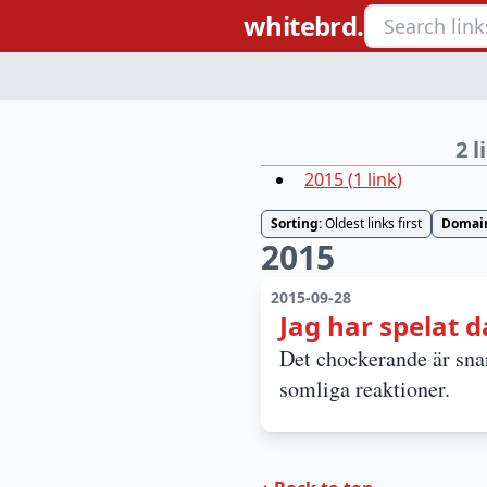
whitebrd.
2 
2015
(
1
link
)
Sorting:
Oldest links first
Domai
2015
2015-09-28
Jag har spelat d
Det chockerande är snar
somliga reaktioner.