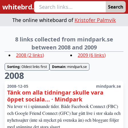
whitebrd.
Search
The online whiteboard of
Kristofer Palmvik
8 links collected from mindpark.se
between 2008 and 2009
2008
(
2
links
)
2009
(
6
links
)
Sorting:
Oldest links first
Domain:
mindpark.se
2008
2008-12-05
mindpark.se
Tänk om alla tidningar skulle vara
öppet sociala... · Mindpark
Nu lever vi i spännande tider. Både Facebook Connect (FBC)
och Google Friend Connect (GFC) har gått live i stor skala och
nyhetssajter (inte så mycket på svenska än) och bloggare följer
med spänning det stora slaget.