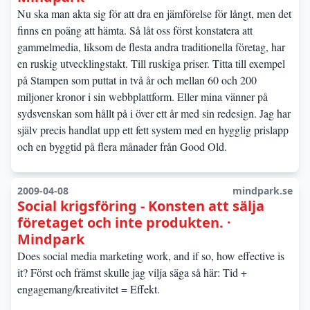
Nu ska man akta sig för att dra en jämförelse för långt, men det
finns en poäng att hämta. Så låt oss först konstatera att
gammelmedia, liksom de flesta andra traditionella företag, har
en ruskig utvecklingstakt. Till ruskiga priser. Titta till exempel
på Stampen som puttat in två år och mellan 60 och 200
miljoner kronor i sin webbplattform. Eller mina vänner på
sydsvenskan som hållt på i över ett år med sin redesign. Jag har
själv precis handlat upp ett fett system med en hygglig prislapp
och en byggtid på flera månader från Good Old.
2009-04-08
mindpark.se
Social krigsföring - Konsten att sälja
företaget och inte produkten. ·
Mindpark
Does social media marketing work, and if so, how effective is
it? Först och främst skulle jag vilja säga så här: Tid +
engagemang/kreativitet = Effekt.